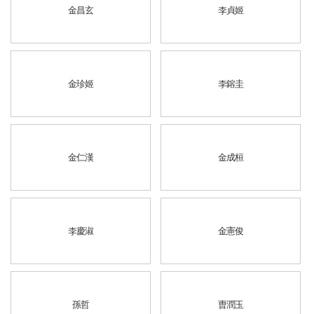
金昌玄
李貞姬
金珍姬
李鎔圭
金仁漢
金成桓
李慶淑
金憲俊
孫哲
曺潤玉