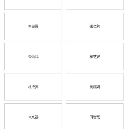
李兒羅
張仁善
崔炳武
權芝媛
朴成寅
黄娜妍
李京禧
田智𤨒