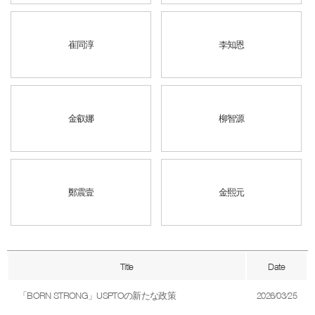
崔同淳
李知恩
金叡娜
柳智源
鄭震壹
金熙元
Title
Date
「BORN STRONG」USPTOの新たな政策
2026/03/25