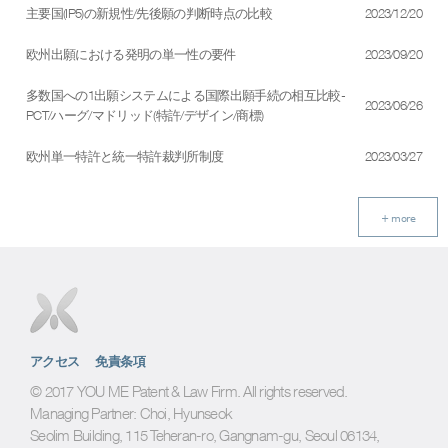
主要国(IP5)の新規性/先後願の判断時点の比較
2023/12/20
欧州出願における発明の単一性の要件
2023/09/20
多数国への1出願システムによる国際出願手続の相互比較-
2023/06/26
PCT/ハーグ/マドリッド(特許/デザイン/商標)
欧州単一特許と統一特許裁判所制度
2023/03/27
+ more
アクセス
免責条項
© 2017 YOU ME Patent & Law Firm. All rights reserved.
Managing Partner: Choi, Hyunseok
Seolim Building, 115 Teheran-ro, Gangnam-gu, Seoul 06134,