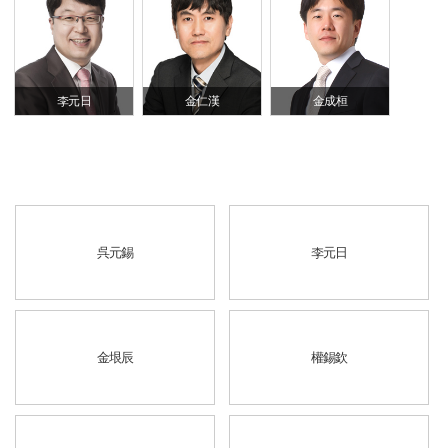
李元日
金仁漢
金成桓
呉元錫
李元日
金垠辰
權錫欽