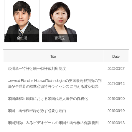
金仁漢
曺潤玉
Title
Date
欧州単一特許と統一特許裁判所制度
2023/03/27
Unwired Planet v. Huawei Technologiesの英国最高裁判所の判
2021/09/13
決が全世界の標準必須特許ライセンスに与える波及効果
米国商標出願時における米国代理人選任の義務化
2019/09/20
米国、著作権登録が必ず必要な理由
2019/09/19
米国判例にみるビデオゲームの米国の著作権の保護範囲
2019/09/18