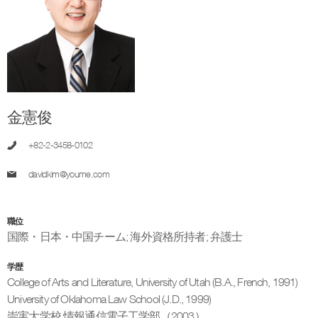
金憲俊
+82-2-3458-0102
davidkim@youme.com
職位
国際・日本・中国チーム
;
海外資格所持者
;
弁護士
学歴
College of Arts and Literature, University of Utah (B.A., French, 1991)
University of Oklahoma Law School (J.D., 1999)
崇実大学校 情報通信電子工学部（2003）