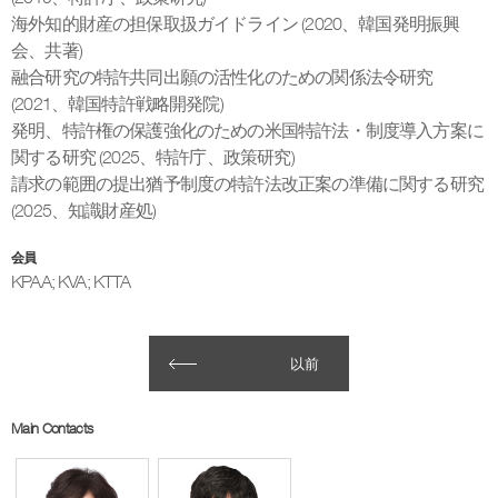
海外知的財産の担保取扱ガイドライン (2020、韓国発明振興
会、共著)
融合研究の特許共同出願の活性化のための関係法令研究
(2021、韓国特許戦略開発院)
発明、特許権の保護強化のための米国特許法・制度導入方案に
関する研究 (2025、特許庁、政策研究)
請求の範囲の提出猶予制度の特許法改正案の準備に関する研究
(2025、知識財産処)
会員
KPAA; KVA; KTTA
以前
Main Contacts