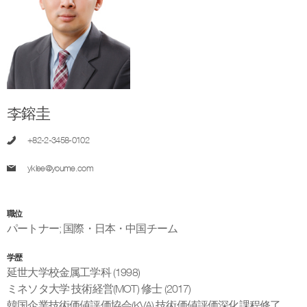
李鎔圭
+82-2-3458-0102
yklee@youme.com
職位
パートナー
;
国際・日本・中国チーム
学歴
延世大学校金属工学科 (1998)
ミネソタ大学 技術経営(MOT) 修士 (2017)
韓国企業技術価値評価協会(KVA) 技術価値評価深化課程修了