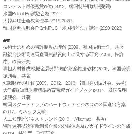
コンテスト最優秀賞(1位) (2012、韓国特許戦略開発院)
米国Patent Bar試験合格 (2017)
大韓弁理士会教育理事 (2018-2020)
韓国発明振興会IP CAMPUS「米国特許法」講師 (2020-2023)
著書
技術士のための特許制度の理解 (2008、韓国技術士会、共著)
融複合技術関連審査審判品質向上に関する研究 (2008、特許
庁、政策研究)
専担人材養成(機械金属分野)知的財産権法教材 (2009、韓国発明
振興会、共著)
知識財産の理解 (2009、2012、2018、韓国発明振興会、共著)
大学(院) 知識財産標準教育課程ガイドブック (2014、韓国発明
振興会、共著)
韓国スタートアップのハードウェアビジネスの米国進出方案
(2017、ミネソタ大学)
人工知能ビジネストレンド (2019、Wisemap、共著)
特許保有技術革新創業企業の発掘体系及びガイドラインの作成
(2019、特許庁、政策研究)