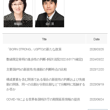
權錫欽
金仁漢
Title
Date
「BORN STRONG」USPTOの新たな政策
2026/03/25
数値限定発明の進歩性の判断-[特許法院2022ホ5171(確定)]
2024/03/22
主要国(IP5)の新規性/先後願の判断時点の比較
2023/12/20
構成要素を含む関係である場合の新規性の判断および先後
願の関係、同一の出願が分割出願などで分離時に抵触する
2023/09/19
か否か
COVID-19による世界各国特許庁の期限延長情報の提供
2020/06/24