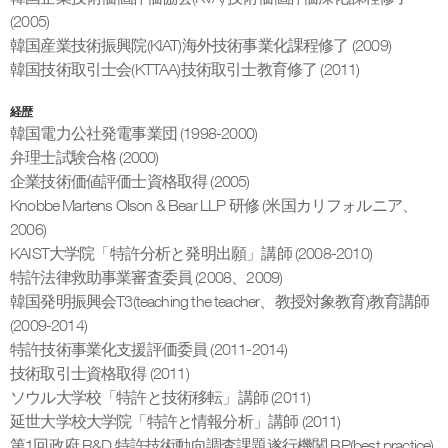
(2005)
韓国産業技術振興院(KIAT)海外技術事業化課程修了 (2009)
韓国技術取引士会(KTTAA)技術取引士教育修了 (2011)
経歴
韓国電力公社発電事業団 (1998-2000)
弁理士試験合格 (2000)
企業技術価値評価士資格取得 (2005)
Knobbe Martens Olson & Bear LLP 研修 (米国カリフォルニア、
2006)
KAIST大学院「特許分析と発明出願」講師 (2008-2010)
特許法律救助事業審査委員 (2008、2009)
韓国発明振興会T3(teaching the teacher、教授対象教育)教育講師
(2009-2014)
特許技術事業化支援評価委員 (2011-2014)
技術取引士資格取得 (2011)
ソウル大学校「特許と技術移転」講師 (2011)
延世大学校大学院「特許と情報分析」講師 (2011)
第1回政府 R&D 特許技術動向調査課題遂行機関 BP(best practice)