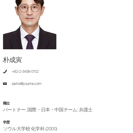
朴成寅
+82-2-3458-0102
parksi@youme.com
職位
パートナー
;
国際・日本・中国チーム
;
弁護士
学歴
ソウル大学校 化学科 (2000)