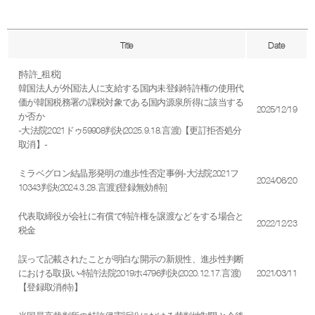
Title
Date
[特許_租税]
韓国法人が外国法人に支給する国内未登録特許権の使用代
価が韓国税務署の課税対象である国内源泉所得に該当する
2025/12/19
か否か
-大法院2021ドゥ59908判決(2025.9.18.言渡)【更訂拒否処分
取消】-
ミラベグロン結晶形発明の進歩性否定事例-大法院2021フ
2024/06/20
10343判決(2024.3.28.言渡)[登録無効(特)]
代表取締役が会社に有償で特許権を譲渡などをする場合と
2022/12/23
税金
誤って記載されたことが明白な開示の新規性、進歩性判断
における取扱い‐特許法院2019ホ4796判決(2020.12.17.言渡)
2021/03/11
【登録取消(特)】