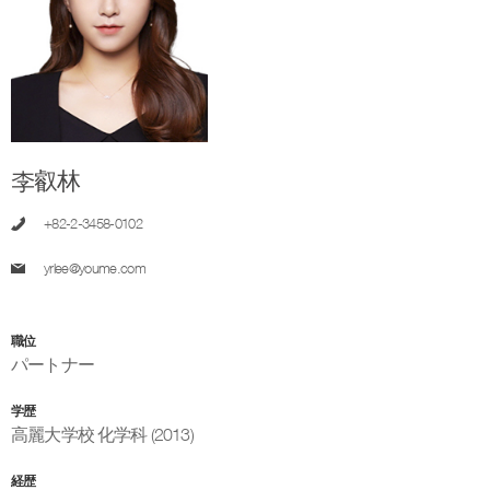
李叡林
+82-2-3458-0102
yrlee@youme.com
職位
パートナー
学歴
高麗大学校 化学科 (2013)
経歴