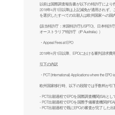
以前は国際調査報告書が以下の特許庁により
2018
年
4
月
1
日以降は上記減免が適用されず、
を選択したすべての出願人は欧州国家への国
(
該当特許庁：米国特許庁
(USPTO)
、日本特許
オーストラリア特許庁（
IP Australia
）
)
・
Appeal Fees at EPO
2018
年
4
月
1
日以降、
EPO
における審判請求費
引下の内訳
・
PCT (International) Applications where the EPO is
欧州国家移行時、以下の段階では手数料が引
- PCT出願過程でEPOを国際調査機関(ISA)
- PCT出願過程でEPOを国際予備審査機関(IP
- PCT出願過程で既にEPOの審査が完了した出願に関