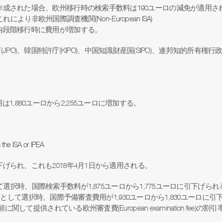
作成された場合、欧州移行時の検索手数料は
190
ユーロの減免が適用さ
これにより非欧州国際調査機関
(Non-European ISA)
内段階移行時に費用が増加する。
庁
(JPO)
、韓国特許庁
(KIPO)
、中国知識財産国
(SIPO)
、連邦知的所有権行
用は
1,880
ユーロから
2,255
ユーロに増加する。
 the ISA or IPEA
下げられ、これも
2018
年
4
月
1
日から適用される。
として選択時、国際検索手数料が1,875ユーロから1,775ユーロに引下げられ
EA)として選択時、国際予備審査費用が1,930ユーロから1,830ユーロに
して提供されている欧州審査費(European examination fee)の