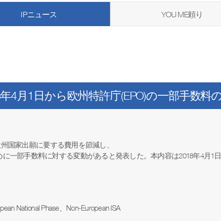
IPニュース
YOU ME頼り
18年4月1日から欧州特許庁(EPO)の一部手数料
欧州国家出願に要する費用を節減し、
めに一部手数料に対する変動があると発表した。本内容は
2018
年
4
月
1
ropean National Phase
、
Non-European ISA