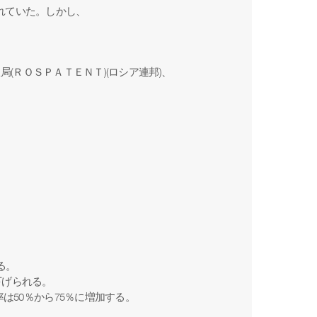
れていた。しかし、
政局
(
ＲＯＳＰＡＴＥＮＴ
)(
ロシア連邦
)
、
る。
引下げられる。
割引率は50％から75％に増加する。