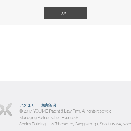
リスト
アクセス
免責条項
© 2017 YOU ME Patent & Law Firm. All rights reserved.
Managing Partner: Choi, Hyunseok
Seolim Building, 115 Teheran-ro, Gangnam-gu, Seoul 06134, Kor