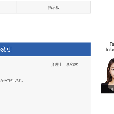
掲示板
Re
の変更
Info
弁理士 李叡林
日から施行され、