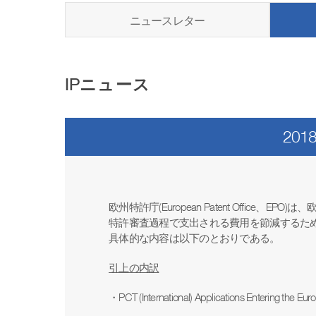
ニュースレター
IPニュース
20
欧州特許庁
(European Patent Office
、
EPO)
は、
特許審査過程で支出される費用を節減するた
具体的な内容は以下のとおりである。
引上の内訳
・
PCT (International) Applications Entering the Eu