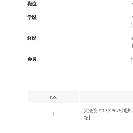
職位
学歴
経歴
会員
No.
大法院2012ド6676判
1
領】