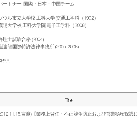
パートナー
;
国際・日本・中国チーム
ソウル市立大学校 工科大学 交通工学科（1992）
漢陽大学校 工科大学院 電子工学科（2008）
弁理士試験合格 (2004)
崔達龍国際特許法律事務所 (2005-2006)
KPAA
Title
決(2012.11.15.言渡)【業務上背任・不正競争防止および営業秘密