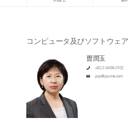
コンピュータ及びソフトウェ
曺潤玉
+82-2-3458-0102
yojo@youme.com