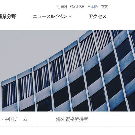
한국어
ENGLISH
日本語
中文
産業分野
ニュース&イベント
アクセス
・中国チーム
海外資格所持者