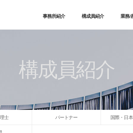
事務所紹介
構成員紹介
業務/
構成員紹介
理士
パートナー
国際・日本
問