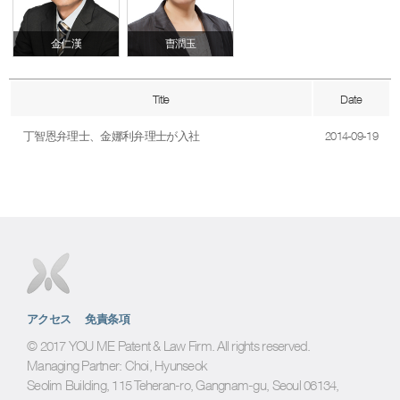
金仁漢
曺潤玉
Title
Date
丁智恩弁理士、金娜利弁理士が入社
2014-09-19
アクセス
免責条項
© 2017 YOU ME Patent & Law Firm. All rights reserved.
Managing Partner: Choi, Hyunseok
Seolim Building, 115 Teheran-ro, Gangnam-gu, Seoul 06134,