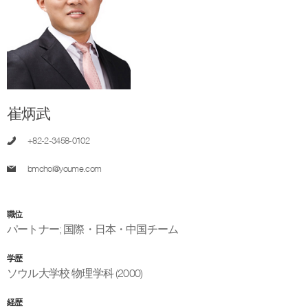
崔炳武
+82-2-3458-0102
bmchoi@youme.com
職位
パートナー
;
国際・日本・中国チーム
学歴
ソウル大学校 物理学科 (2000)
経歴