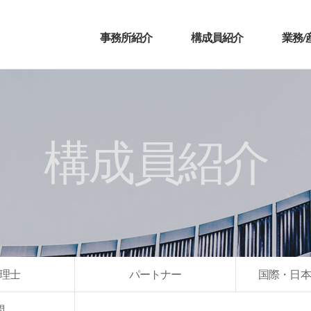
事務所紹介
構成員紹介
業務/
構成員紹介
理士
パートナー
国際・日本
問