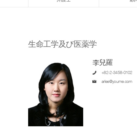
生命工学及び医薬学
李兒羅
+82-2-3458-0102
arlee@youme.com