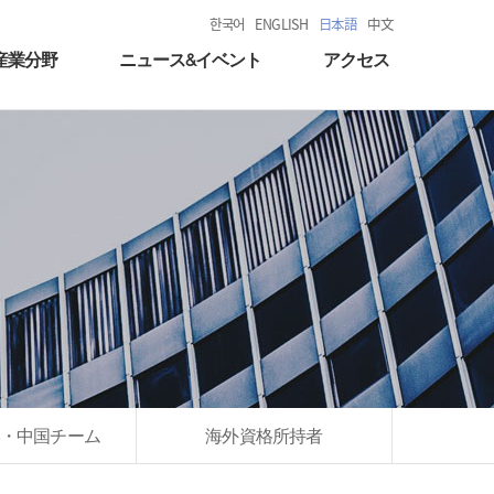
한국어
ENGLISH
日本語
中文
産業分野
ニュース&イベント
アクセス
・中国チーム
海外資格所持者