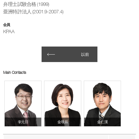
弁理士試験合格 (1999)
亜洲特許法人 (2001.9-2007.4)
会員
KPAA
以前
Main Contacts
李元日
金垠辰
金仁漢