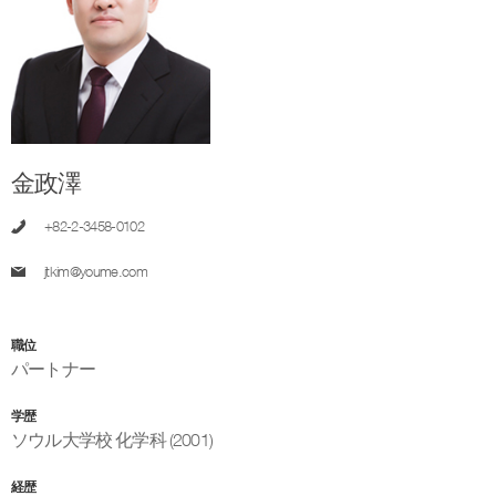
金政澤
+82-2-3458-0102
jtkim@youme.com
職位
パートナー
学歴
ソウル大学校 化学科 (2001)
経歴