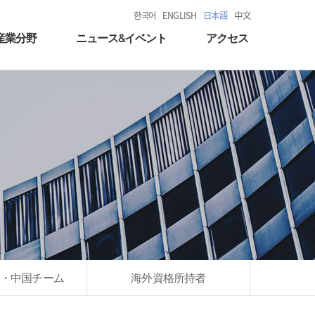
한국어
ENGLISH
日本語
中文
産業分野
ニュース&イベント
アクセス
・中国チーム
海外資格所持者