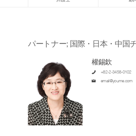
パートナー
;
国際・日本・中国
權錫欽
+82-2-3458-0102
email@youme.com