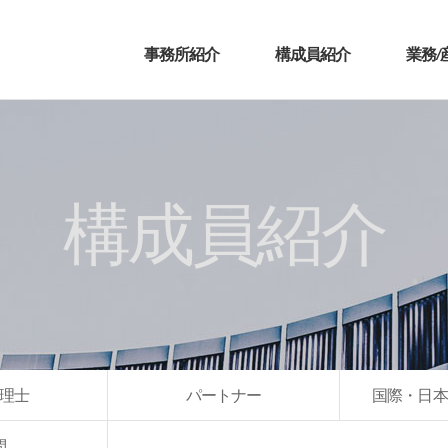
事務所紹介
構成員紹介
業務/
構成員紹介
理士
パートナー
国際・日本
問