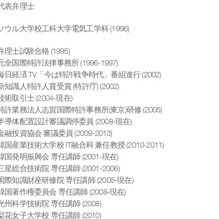
代表弁理士
ソウル大学校工科大学電気工学科 (1996)
弁理士試験合格 (1995)
元全国際特許法律事務所 (1996-1997)
毎日経済 TV「今は特許戦争時代」番組進行 (2002)
新知識人特許人賞受賞 (特許庁) (2002)
技術取引士 (2004-現在)
特許業務法人志賀国際特許事務所(東京)研修 (2005)
半導体配置設計審議調停委員 (2008-現在)
金融投資協会 審議委員 (2009-2013)
韓国産業技術大学校 IT融合科 兼任教授 (2010-2011)
韓国発明振興会 専任講師 (2001-現在)
三星総合技術院 専任講師 (2001-2006)
国際知識財産研修院 専任講師 (2005-現在)
韓国著作権委員会 専任講師 (2008-現在)
光州科学技術院 専任講師 (2008)
梨花女子大学校 専任講師 (2010)