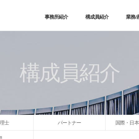
事務所紹介
構成員紹介
業務/
構成員紹介
理士
パートナー
国際・日本
問