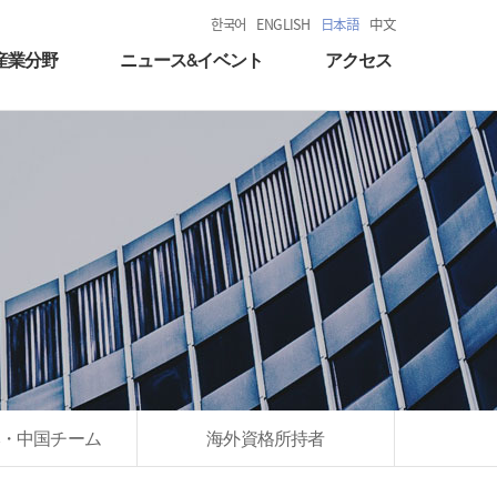
한국어
ENGLISH
日本語
中文
産業分野
ニュース&イベント
アクセス
・中国チーム
海外資格所持者