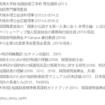
亜洲大学校 知識財産工学科 専任講師 (2011)
法院専門審理委員
大韓弁理士会渉外理事 (2012.3-2014.2)
大韓弁理士会広報理事 (2014.3-2016.2)
韓国職業放送の「国家が公認する第一人者に会う-弁理士編」に出演 (201
IPバリューアップ個人投資組合の業務執行組合員 (2016-現在)
韓国発明振興会 IP Campus 兼任教授 (2018)
中小企業4次産業革命委員会委員（2019-現在）
e-特許戦略翻訳 (セチァン出版社、2001)
技術士のための特許制度の理解 (2008、韓国技術士会)
BM特許の国内外の保護現況及び発展方向に対する研究 (2008、特許
知識財産の理解 (2009、2012、2018、韓国発明振興会、共著)
韓国進出のための知的財産経営マニュアル(日本語版) (2012、日本
特許の長者たち(2013、TAKERS)
大学(院) 知識財産標準教育課程ガイドブック (2014、韓国発明振興
KPAA; APAA; AIPPI