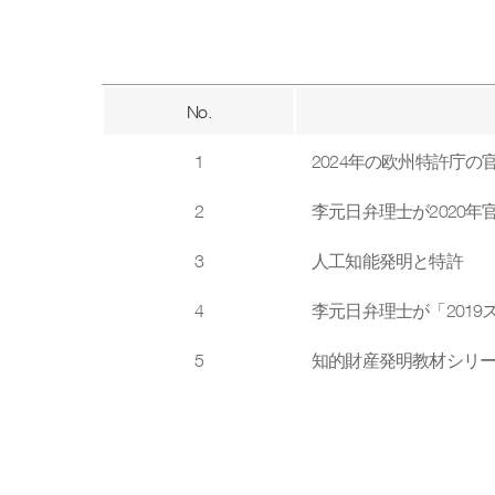
No.
1
2024年の欧州特許庁
2
李元日弁理士が2020
3
人工知能発明と特許
4
李元日弁理士が「201
5
知的財産発明教材シリ