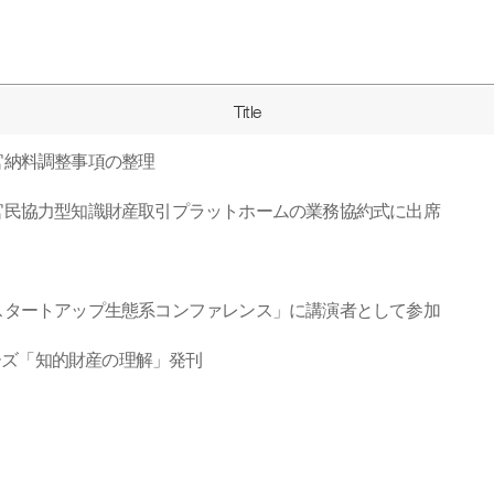
Title
の官納料調整事項の整理
年官民協力型知識財産取引プラットホームの業務協約式に出席
9スタートアップ生態系コンファレンス」に講演者として参加
ーズ「知的財産の理解」発刊