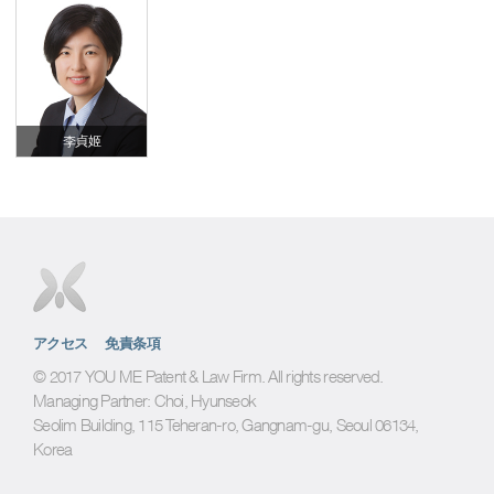
李貞姬
アクセス
免責条項
© 2017 YOU ME Patent & Law Firm. All rights reserved.
Managing Partner: Choi, Hyunseok
Seolim Building, 115 Teheran-ro, Gangnam-gu, Seoul 06134,
Korea